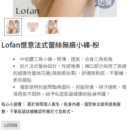
Lofan愜意法式蕾絲無痕小褲-粉
中低腰三角小褲，輕薄、透氣、合身三角剪裁
前片法式蕾絲設計，性感唯美；褲口部分採用了高級
的超彈性蕾絲花邊(具無痕效果)，舒適無勒感、不緊繃，
柔和服貼
襠部使用抗菌聚酯棉面料，抑菌除臭、排汗速乾，吸
濕透氣不悶熱，給予私密肌最健康的貼身呵護！
貼心小提醒： 基於保障個人衛生，貼身內褲，請恕無法提供退換服
務，下單前請詳細確認所需尺寸及款式。
LOFAN