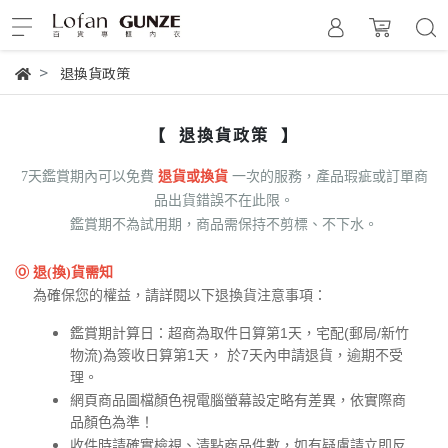
退換貨政策
【 退換貨政策 】
7天鑑賞期內可以免費
退貨或換貨
一次的服務，產品瑕疵或訂單商
品出貨錯誤不在此限。
鑑賞期不為試用期，商品需保持不剪標、不下水。
Ⓞ 退(換)貨需知
為確保您的權益，請詳閱以下退換貨注意事項：
鑑賞期計算日：超商為取件日算第1天，宅配(郵局/新竹
物流)為簽收日算第1天， 於7天內申請退貨，逾期不受
理。
網頁商品圖檔顏色視電腦螢幕設定略有差異，依實際商
品顏色為準！
收件時請確實檢視、清點商品件數，如有疑慮請立即反