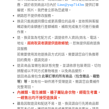
應，請於收到商品3日內於
Line
@yup7143m
提供訂單
編號、照片，我們會立即為您處理。
網路恕不提供修改服務。
換貨只能挑選同價位或更高價位的品項，並依照與客服
確認後的金額進行差額補款，補款完成後方可進行後續
作業。
退、換貨皆為宅配方式，請提收件人資訊(姓名、電話、
地址、
)，恕無提供超商退換
超商取貨者請提供退款帳號
貨服務
若需要使用其他退換貨方式的話，需要請您自行負擔寄
回的費用，還請見諒。
切勿
退貨商品皆需包裝狀態完整，並請依原包裝寄回，
擠壓或以不同方式重物堆放，以免商品變形，
退回商品需包含
此筆訂單的所有商品（包含贈品、襯墊
，
如有任一缺件將不受理退貨。
等）等
需請您自費補件
完整寄回。
內褲類、衛生褲類、襪子屬貼身衣物，經衛生考量，
一經售出均不接受退換貨。
離島因取退貨和配送不易，退、換貨請自行先將商品郵
寄至本公司，確認收到商品或會將換貨商品寄出，請見