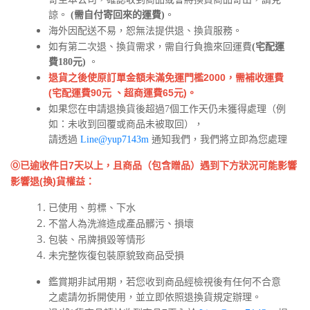
諒。
(需自付寄回來的運費)
。
海外因配送不易，恕無法提供退、換貨服務。
如有第二次退、換貨需求，需自行負擔來回運費
(宅配運
。
費180元)
退貨之後使原訂單金額未滿免運門檻2000，需補收運費
(宅配運費90元 、超商運費65元)。
如果您在申請退換貨後超過7個工作天仍未獲得處理（例
如：未收到回覆或商品未被取回），
請透過
Line
@yup7143m
通知我們，我們將立即為您處理
已逾收件日7天以上，且商品（包含贈品）遇到下方狀況可能影響
Ⓞ
影響退(換)貨權益：
已使用、剪標、下水
不當人為洗滌造成產品髒污、損壞
包裝、吊牌損毀等情形
未完整恢復包裝原貌致商品受損
鑑賞期非試用期，若您收到商品經檢視後有任何不合意
之處請勿拆開使用，並立即依照退換貨規定辦理。