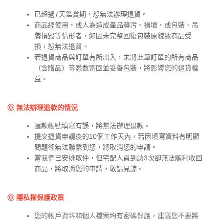
已超過7天鑑賞期，恕無法辦理退貨。
商品經使用，或人為造成產品髒污、損壞，或包裝、吊
牌損毀等情形者，如因未完整回復包裝原貌致商品受
損，恕無法退貨。
若退貨商品與訂單有所出入，未將此筆訂單的所有商品
（含贈品）等悉數寄回並妥善包裝，將影響您的退貨權
益。
Ⓞ 無法辦理退款的情況
匯款帳號填寫有誤，將無法辦理退款。
提交退貨申請後的10個工作天內，若因填寫資料有明顯
問題卻無法聯繫到您，將取消您的申請。
當我們已安排取件，但宅配人員到訪3次卻無法順利收回
商品，將取消您的申請，敬請見諒。
Ⓞ 隱私權保護政策
您的帳戶資料和個人檔案均有密碼保護，建議您不要將