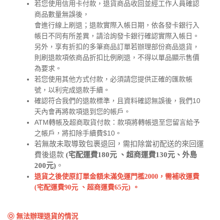
若您使用信用卡付款，退貨商品收回並經工作人員確認
商品數量無誤後，
會進行線上刷退；退款實際入帳日期，依各發卡銀行入
帳日不同有所差異，請洽詢發卡銀行確認實際入帳日。
另外，享有折扣的多筆商品訂單若辦理部份商品退貨，
則刷退款項依商品
刷退，不得以單品顯示售價
折扣比例
為要求。
若您使用其他方式付款，必須請您提供正確的匯款帳
號，以利完成退款手續。
確認符合我們的退款標準，且資料確認無誤後，我們10
天內會再將款項退到您的帳戶。
ATM轉帳及超商取貨付款：款項將轉帳退至您留言給予
之帳戶，將扣除手續費$10。
若無故未取導致包裹退回，需扣除當初配送的來回運
費後退款
(宅配運費180元 、超商運費130元、外島
200元)
。
退貨之後使原訂單金額未滿免運門檻2000，需補收運費
。
(宅配運費90元 、超商運費65元)
Ⓞ 無法辦理退貨的情況