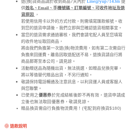
退(換)貨商品請於收到商品7天內於
Line
@yup7143m
提
供
姓名、Email、手機號碼、訂單編號、可收件地址及退
，
貨原因
若使用信用卡以外的方式付款，則需填寫匯款帳號。收
到您的退貨申請後，我們立即與您確認退貨相關事宜。
當您的退貨需求通過審核，我們會
請宅配人員至您填寫
，
的收件地址取回商品
將由我們負擔第一次退(換)物流費用，如有第二次需自行
負擔來回運費。離島因取退配送不易，退換貨請自行將
商品郵寄至本公司，請見諒。
活動贈送品為隨機出貨，無法挑選，如贈品兌換完畢，
將以等值替代贈品出貨，不另行通知。
敬請保持電話暢通及注意訊息，以利貨運人員或客服人
與您聯繫。
已使用之
優惠券
於完成結帳後即不再有效，退貨申請成
立後也無法取回優惠券，敬請見諒。
贈品換貨需自行負擔物流費用！(宅配到府換貨$180)
Ⓞ 退款說明