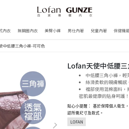
式內衣
無鋼圈內衣
美臀小褲
男仕內著
兒童內著
保健機
n天使中低腰三角小褲-可可色
Lofan天使中低腰
中低腰三角小褲，輕
絲滑柔軟的親膚觸感
襠部使用混棉面料，
密肌最健康的貼身呵護
貼心小提醒： 基於保障個人衛生
認所需尺寸及款式。
LOFAN