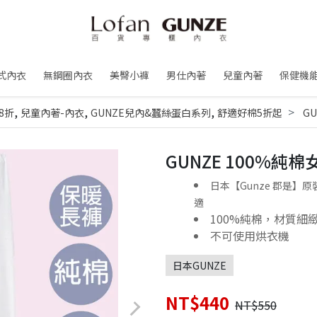
式內衣
無鋼圈內衣
美臀小褲
男仕內著
兒童內著
保健機
,
,
,
8折
兒童內著-內衣
GUNZE兒內&蠶絲蛋白系列
舒適好棉5折起
GU
GUNZE 100%純棉
日本【Gunze 郡是
適
100%純棉，材質細
不可使用烘衣機
日本GUNZE
NT$440
NT$550