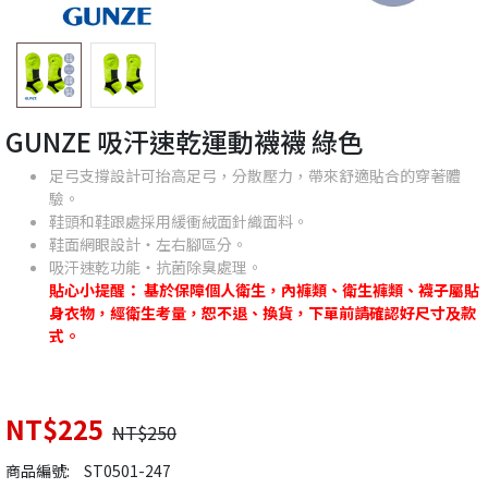
GUNZE 吸汗速乾運動襪襪 綠色
足弓支撐設計可抬高足弓，分散壓力，帶來舒適貼合的穿著體
驗。
鞋頭和鞋跟處採用緩衝絨面針織面料。
鞋面網眼設計・左右腳區分。
吸汗速乾功能・抗菌除臭處理。
貼心小提醒： 基於保障個人衛生，內褲類、衛生褲類、襪子屬貼
身衣物，經衛生考量，恕不退、換貨，下單前請確認好尺寸及款
式。
NT$225
NT$250
商品編號:
ST0501-247