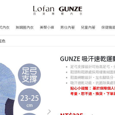
式內衣
無鋼圈內衣
美臀小褲
男仕內著
兒童內著
保健機
藍色
GUNZE 吸汗速乾
足弓支撐設計可抬高足弓，
鞋頭和鞋跟處採用緩衝絨面
鞋面網眼設計・左右腳區分
吸汗速乾功能・抗菌除臭處
貼心小提醒： 基於保障個
考量，恕不退、換貨，下單