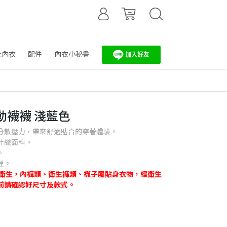
能內衣
配件
內衣小秘書
運動襪襪 淺藍色
分散壓力，帶來舒適貼合的穿著體驗。
針織面料。
。
理。
人衛生，內褲類、衛生褲類、襪子屬貼身衣物，經衛生
前請確認好尺寸及款式。