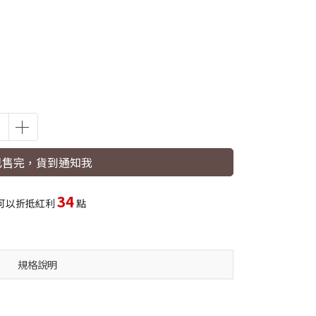
已售完，貨到通知我
34
可以折抵紅利
點
規格說明