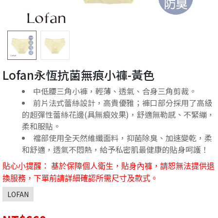
Lofan永恆抗菌無痕小褲-黃色
中低腰三角小褲，輕薄、透氣、合身三角剪裁。
前片法式蕾絲設計，高貴優雅；褲口部分採用了高級
的超彈性蕾絲花邊(具無痕效果)，舒適無勒感、不緊繃，
柔和服貼。
襠部使用全天然維纖面料，抑菌除臭、加速變乾，柔
和舒適，透氣不悶熱，給予私密肌最健康的貼身呵護！
貼心小提醒： 基於保障個人衛生，貼身內褲，請恕無法提供退
換服務，下單前請詳細確認所需尺寸及款式。
LOFAN