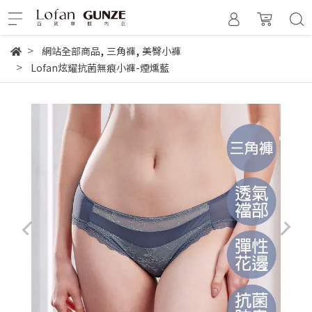
,
,
網站全部商品
三角褲
美臀小褲
Lofan炫耀抗菌無痕小褲-煙燻藍