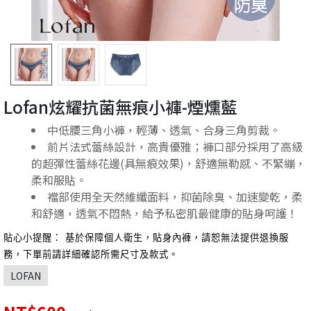
Lofan炫耀抗菌無痕小褲-煙燻藍
中低腰三角小褲，輕薄、透氣、合身三角剪裁。
前片法式蕾絲設計，高貴優雅；褲口部分採用了高級
的超彈性蕾絲花邊(具無痕效果)，舒適無勒感、不緊繃，
柔和服貼。
襠部使用全天然維纖面料，抑菌除臭、加速變乾，柔
和舒適，透氣不悶熱，給予私密肌最健康的貼身呵護！
貼心小提醒： 基於保障個人衛生，貼身內褲，請恕無法提供退換服
務，下單前請詳細確認所需尺寸及款式。
LOFAN