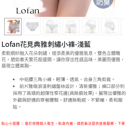
Lofan花見典雅刺繡小褲-淺藍
柔軟網紗融入花朵刺繡，增添柔美的優雅氣息，雙色立體雕
花，猶如春天繁花般盛開，讓你穿出性感品味，美麗而優雅，
展現立體美胸~
中低腰三角小褲，輕薄、透氣、合身三角剪裁。
前片雅緻浪漫刺繡蕾絲設計，清新優雅；褲口部分則
採用了高級的超彈性窄花邊(具無痕效果)，展現出優雅的
外觀與舒適的穿著體驗。舒適無勒感、不緊繃，柔和服
貼。
貼心小提醒： 基於保障個人衛生，貼身內褲，請恕無法提供退換服務，下單