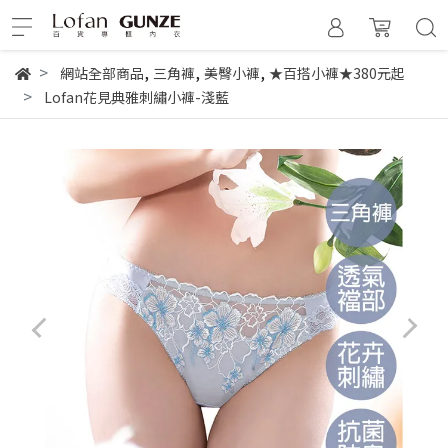
,
,
,
網站全部商品
三角褲
美臀小褲
★百搭小褲★380元起
Lofan花見典雅刺繡小褲-淺藍