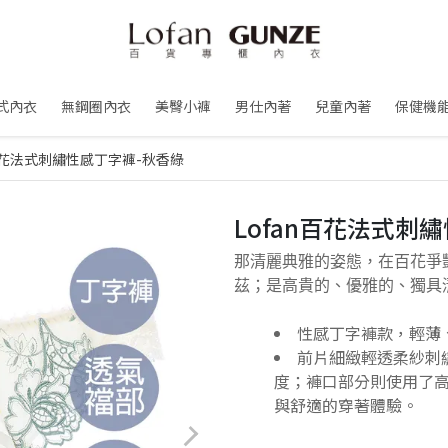
式內衣
無鋼圈內衣
美臀小褲
男仕內著
兒童內著
保健機
n百花法式刺繡性感丁字褲-秋香綠
Lofan百花法式刺
那清麗典雅的姿態，在百花爭
茲；是高貴的、優雅的、獨具
性感丁字褲款，輕薄
前片細緻輕透柔紗刺
度；褲口部分則使用了高
與舒適的穿著體驗。