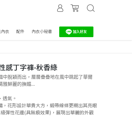
能內衣
配件
內衣小秘書
繡性感丁字褲-秋香綠
豔中脫穎而出，層層疊疊地在風中跳起了華爾
清雅鮮麗的撫媚…
、透氣。
繡，花形設計華貴大方，緞帶線條更襯出其亮眼
級彈性花邊(具無痕效果)，展現出華麗的外觀