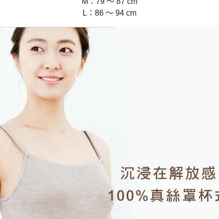
M：79 ～ 87 cm
L：86 ～ 94 cm