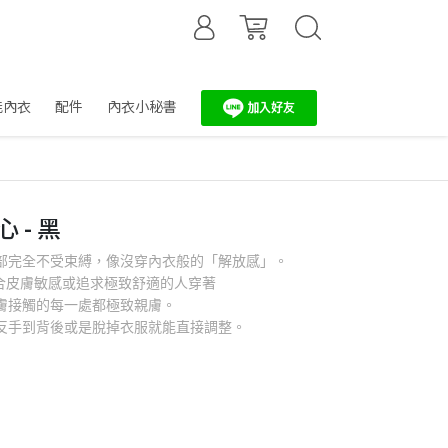
能內衣
配件
內衣小秘書
 - 黑
部完全不受束縛，像沒穿內衣般的「解放感」。
適合皮膚敏感或追求極致舒適的人穿著
膚接觸的每一處都極致親膚。
反手到背後或是脫掉衣服就能直接調整。