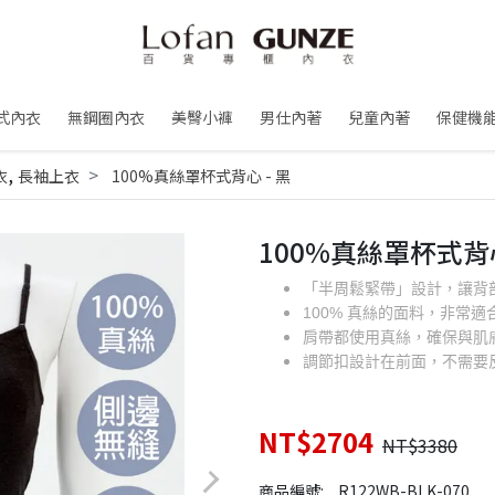
式內衣
無鋼圈內衣
美臀小褲
男仕內著
兒童內著
保健機
,
衣
長袖上衣
100%真絲罩杯式背心 - 黑
100%真絲罩杯式背心
「半周鬆緊帶」設計，讓背
100% 真絲的面料，非常
肩帶都使用真絲，確保與肌
調節扣設計在前面，不需要
NT$2704
NT$3380
商品編號:
R122WB-BLK-070