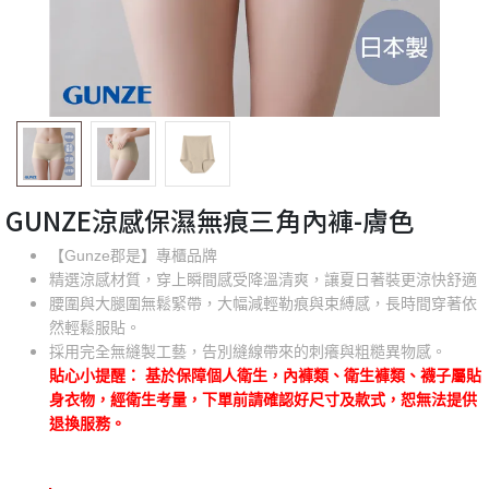
GUNZE涼感保濕無痕三角內褲-膚色
【Gunze郡是】專櫃品牌
精選涼感材質，穿上瞬間感受降溫清爽，讓夏日著裝更涼快舒適
腰圍與大腿圍無鬆緊帶，大幅減輕勒痕與束縛感，長時間穿著依
然輕鬆服貼。
採用完全無縫製工藝，告別縫線帶來的刺癢與粗糙異物感。
貼心小提醒： 基於保障個人衛生，內褲類、衛生褲類、襪子屬貼
身衣物，經衛生考量，下單前請確認好尺寸及款式，恕無法提供
退換服務。