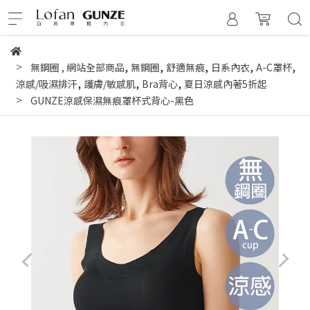
,
,
,
,
,
無鋼圈
,
網站全部商品
無鋼圈
舒適無痕
日系內衣
A-C罩杯
,
,
,
涼感/吸濕排汗
護膚/敏感肌
Bra背心
夏日涼感內著5折起
GUNZE涼感保濕無痕罩杯式背心-黑色