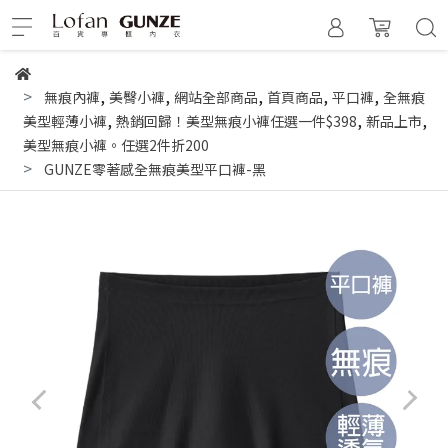
,
,
,
,
,
無痕內褲
美臀小褲
網站全部商品
首頁商品
平口褲
全無痕
,
,
,
美型輕薄小褲
熱銷回歸！美型無痕小褲任選一件$398
新品上市
美型無痕小褲。任選2件折200
GUNZE零著感全無痕美型平口褲-黑