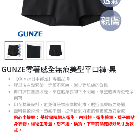
GUNZE零著感全無痕美型平口褲-黑
【Gunze日本郡是】專櫃品牌
腰部沒有鬆緊帶，穿著不緊繃，減少對肌膚的負擔
褲口彈性無痕收邊，穿在貼身衣物下不明顯，讓整體線條更乾淨
俐落
印花標籤設計，避免傳統標籤摩擦刺癢，貼近肌膚時更舒適
面料輕盈絲滑、透氣不悶，提供恰到好處的包覆感及安全感
貼心小提醒： 基於保障個人衛生，內褲類、衛生褲類、襪子屬貼
身衣物，經衛生考量，恕不退、換貨，下單前請確認好尺寸及款
式。