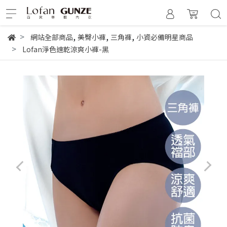
,
,
,
網站全部商品
美臀小褲
三角褲
小資必備明星商品
Lofan淨色速乾涼爽小褲-黑