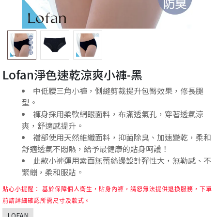
Lofan淨色速乾涼爽小褲-黑
中低腰三角小褲，側縫剪裁提升包臀效果，修長腿
型。
褲身採用柔軟網眼面料，布滿透氣孔，穿著透氣涼
爽，舒適感提升。
襠部使用天然維纖面料，抑菌除臭、加速變乾，柔和
舒適透氣不悶熱，給予最健康的貼身呵護！
此款小褲運用素面無蕾絲邊設計彈性大，無勒感、不
緊繃，柔和服貼。
貼心小提醒： 基於保障個人衛生，貼身內褲，請恕無法提供退換服務，下單
前請詳細確認所需尺寸及款式。
LOFAN