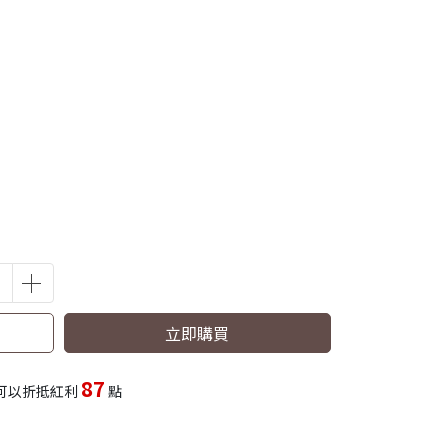
立即購買
87
可以折抵紅利
點