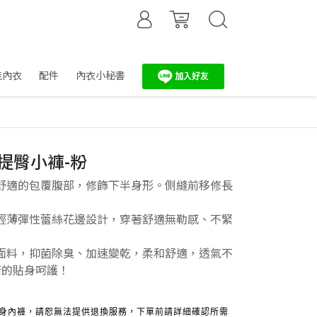
能內衣
配件
內衣小秘書
腹提臀小褲-粉
舒適的包覆腹部，修飾下半身形。側縫前移修長
輕薄彈性蕾絲花邊設計，穿著舒適無勒感、不緊
面料，抑菌除臭、加速變乾，柔和舒適，透氣不
康的貼身呵護！
貼身內褲，請恕無法提供退換服務，下單前請詳細確認所需