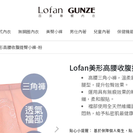
式內衣
無鋼圈內衣
美臀小褲
男仕內著
兒童內著
保健機
n美形高腰收腹提臀小褲-粉
Lofan美形高腰收
高腰三角小褲，溫柔
腿型，提升包臀效果。
運用具有無痕效果的
繃，柔和服貼。
襠部使用全天然維纖
悶熱，給予私密肌最健
貼心小提醒： 基於保障個人衛生，