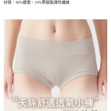
材質：90%嫘縈、10%聚胺酯彈性纖維