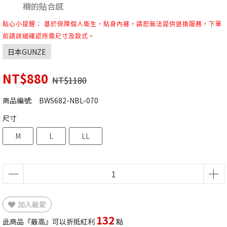
襯的貼合感
貼心小提醒： 基於保障個人衛生，貼身內褲，請恕無法提供退換服務，下單
前請詳細確認所需尺寸及款式。
日本GUNZE
NT$880
NT$1180
商品編號:
BWS682-NBL-070
尺寸
M
L
LL
加入最愛
132
此商品『最高』可以折抵紅利
點