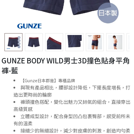
GUNZE BODY WILD男士3D撞色貼身平角
褲-藍
【Gunze日本郡是】專櫃品牌
與現有產品相比，腰部設計降低，下擺長度增長，打
造出更時尚的輪廓
褲頭撞色搭配，變化出魅力又帥氣的組合，直接穿出
高級質感
立體成型設計，配合身型凹凸包裹臀部，感受前所未
有的溫柔
接縫少的無縫設計，減少對皮膚的刺激，創造均勻柔