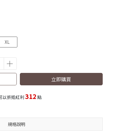
XL
立即購買
312
可以折抵紅利
點
規格說明