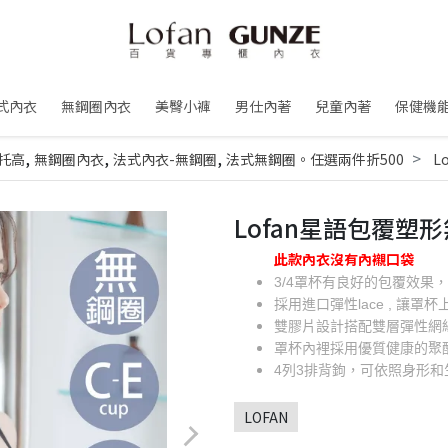
式內衣
無鋼圈內衣
美臀小褲
男仕內著
兒童內著
保健機
,
,
,
托高
無鋼圈內衣
法式內衣-無鋼圈
法式無鋼圈。任選兩件折500
L
Lofan星語包覆塑
此款內衣沒有內襯口袋
3/4罩杯有良好的包覆效果
採用進口彈性lace , 讓
雙膠片設計搭配雙層彈性網
罩杯內裡採用優質健康的聚
4列3排背鉤，可依照身形
LOFAN