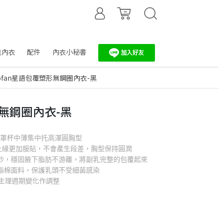
能內衣
配件
內衣小秘書
ofan星語包覆塑形無鋼圈內衣-黑
形無鋼圈內衣-黑
，罩杯中薄集中托高渾圓胸型
罩杯上緣更加服貼，不會產生段差，胸型保持圓潤
紗，穩固腋下脂肪不游離，將副乳完整的包覆起來
酯棉面料，保護乳頭不受細菌感染
和生理週期變化作調整