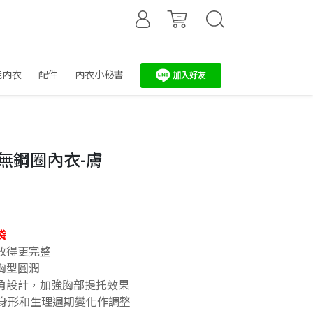
能內衣
配件
內衣小秘書
型無鋼圈內衣-膚
袋
收得更完整
胸型圓潤
角設計，加強胸部提托效果
照身形和生理週期變化作調整