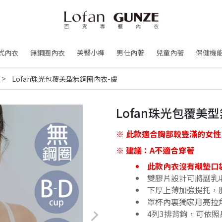
式內衣
無鋼圈內衣
美臀小褲
男仕內著
兒童內著
保健機
Lofan珠光包覆美型無鋼圈內衣-膚
Lofan珠光包覆美
※ 此款適合胸部較豐滿的女性
※ 建議：A不適合穿著
此款內衣沒有襯墊口
雙膠片設計可將副乳
下厚上薄加強提托，
罩杯內裏獨家月亮拉
4列3排背鉤，可依