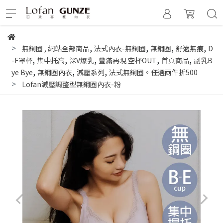
,
,
,
,
無鋼圈
,
網站全部商品
法式內衣-無鋼圈
無鋼圈
舒適無痕
D
,
,
,
,
,
-F罩杯
集中托高
深V爆乳
豐滿再現 空杯OUT
首頁商品
副乳B
,
,
,
ye Bye
無鋼圈內衣
減壓系列
法式無鋼圈。任選兩件折500
Lofan減壓調整型無鋼圈內衣-粉