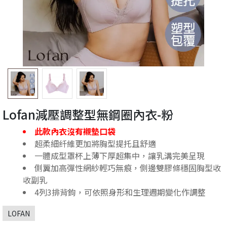
Lofan減壓調整型無鋼圈內衣-粉
此款內衣沒有襯墊口袋
超柔細纤維更加將胸型提托且舒適
一體成型罩杯上薄下厚超集中，讓乳溝完美呈現
側翼加高彈性網紗輕巧無痕，側邊雙膠條穩固胸型收
收副乳
4列3排背鉤，可依照身形和生理週期變化作調整
LOFAN