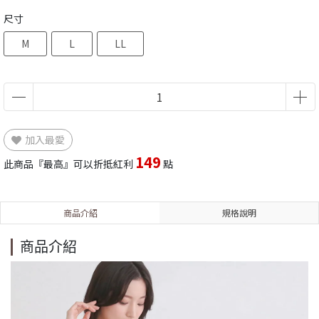
尺寸
M
L
LL
加入最愛
149
此商品『最高』可以折抵紅利
點
商品介紹
規格說明
商品介紹