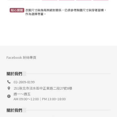
Facebook 粉絲專頁
關於我們
02-2809-8199
251新北市淡水區中正東路二段27號8樓
週一～週五
AM 09:00～12:00｜PM 13:00~18:00
關於我們