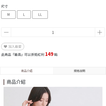
尺寸
M
L
LL
加入最愛
149
此商品『最高』可以折抵紅利
點
商品介紹
規格說明
商品介紹