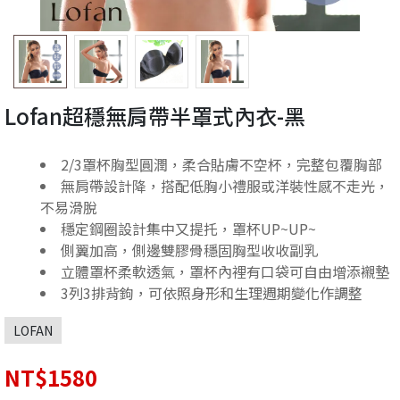
Lofan超穩無肩帶半罩式內衣-黑
2/3罩杯胸型圓潤，柔合貼膚不空杯，完整包覆胸部
無肩帶設計降，搭配低胸小禮服或洋裝性感不走光，
不易滑脫
穩定鋼圈設計集中又提托，罩杯UP~UP~
側翼加高，側邊雙膠骨穩固胸型收收副乳
立體罩杯柔軟透氣，罩杯內裡有口袋可自由增添襯墊
3列3排背鉤，可依照身形和生理週期變化作調整
LOFAN
NT$1580