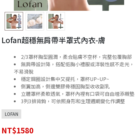
Lofan超穩無肩帶半罩式內衣-膚
2/3罩杯胸型圓潤，柔合貼膚不空杯，完整包覆胸部
無肩帶設計降，搭配低胸小禮服或洋裝性感不走光，
不易滑脫
穩定鋼圈設計集中又提托，罩杯UP~UP~
側翼加高，側邊雙膠骨穩固胸型收收副乳
立體罩杯柔軟透氣，罩杯內裡有口袋可自由增添襯墊
3列3排背鉤，可依照身形和生理週期變化作調整
LOFAN
NT$1580