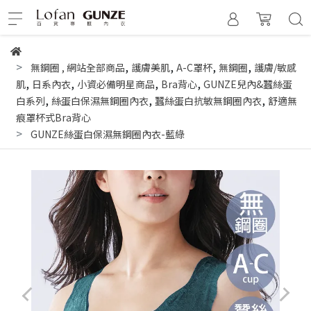
,
,
,
,
無鋼圈
,
網站全部商品
護膚美肌
A-C罩杯
無鋼圈
護膚/敏感
,
,
,
,
肌
日系內衣
小資必備明星商品
Bra背心
GUNZE兒內&蠶絲蛋
,
,
,
白系列
絲蛋白保濕無鋼圈內衣
蠶絲蛋白抗敏無鋼圈內衣
舒適無
痕罩杯式Bra背心
GUNZE絲蛋白保濕無鋼圈內衣-藍綠