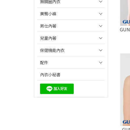
無鋼圈內衣
美臀小褲
男仕內著
GU
兒童內著
保健機能內衣
配件
內衣小秘書
G