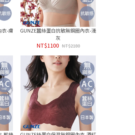
內衣-膚
GUNZE蠶絲蛋白抗敏無鋼圈內衣-淺
灰
NT$1100
NT$2180
衣-藍綠
GUNZE絲蛋白保濕無鋼圈內衣-酒紅