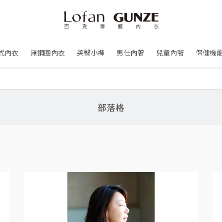
式內衣
無鋼圈內衣
美臀小褲
男仕內著
兒童內著
保健機
部落格