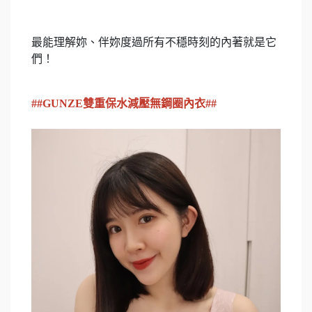
最能理解妳、伴妳度過所有不穩時刻的內著就是它
們！
##GUNZE雙重保水減壓無鋼圈內衣##