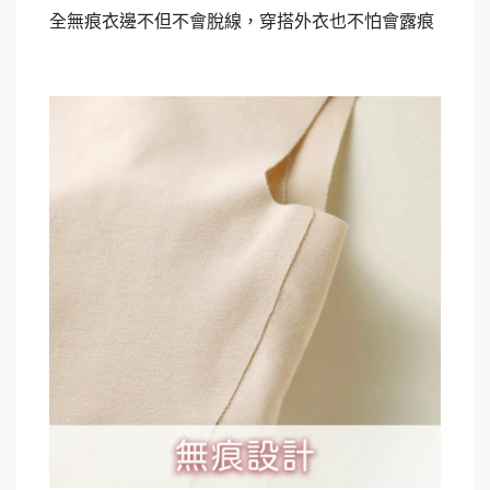
全無痕衣邊不但不會脫線，穿搭外衣也不怕會露痕