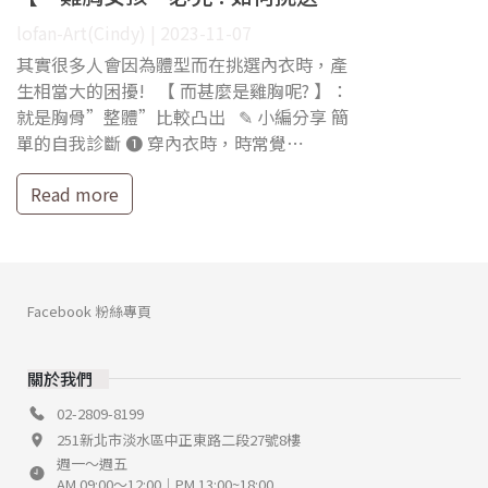
lofan-Art(Cindy) | 2023-11-07
其實很多人會因為體型而在挑選內衣時，產
生相當大的困擾! 【 而甚麼是雞胸呢? 】：
就是胸骨”整體”比較凸出 ✎ 小編分享 簡
單的自我診斷 ❶ 穿內衣時，時常覺⋯
Read more
Facebook 粉絲專頁
關於我們
02-2809-8199
251新北市淡水區中正東路二段27號8樓
週一～週五
AM 09:00～12:00｜PM 13:00~18:00