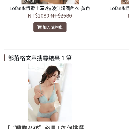
Lofan永恆爵士深V造波無鋼圈內衣-黃色
Lofan
NT$2080
NT$2580
加入購物車
部落格文章搜尋結果
1
筆
【“雞胸女孩”必見 ! 如何挑選舒適且漂亮的內衣?】