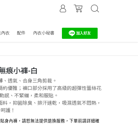
能內衣
配件
內衣小秘書
絲無痕小褲-白
薄、透氣、合身三角剪裁。
簡約優雅；褲口部分採用了高級的超彈性蕾絲花
無勒感、不緊繃，柔和服貼。
面料，抑菌除臭、排汗速乾，吸濕透氣不悶熱，
身呵護！
，貼身內褲，請恕無法提供退換服務，下單前請詳細確