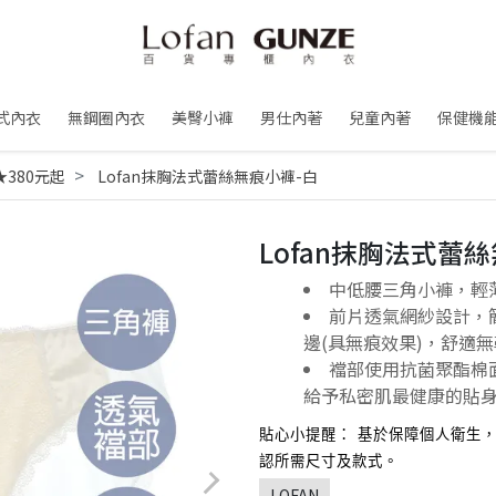
式內衣
無鋼圈內衣
美臀小褲
男仕內著
兒童內著
保健機
380元起
Lofan抹胸法式蕾絲無痕小褲-白
Lofan抹胸法式蕾
中低腰三角小褲，輕
前片透氣網紗設計，
邊(具無痕效果)，舒適
襠部使用抗菌聚酯棉
給予私密肌最健康的貼
貼心小提醒： 基於保障個人衛生
認所需尺寸及款式。
LOFAN