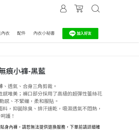
能內衣
配件
內衣小秘書
絲無痕小褲-黑藍
薄、透氣、合身三角剪裁。
性感唯美；褲口部分採用了高級的超彈性蕾絲花
無勒感、不緊繃，柔和服貼。
面料，抑菌除臭、排汗速乾，吸濕透氣不悶熱，
身呵護！
，貼身內褲，請恕無法提供退換服務，下單前請詳細確