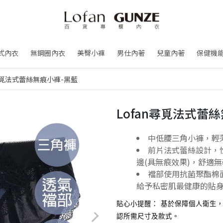
式內衣
無鋼圈內衣
美臀小褲
男仕內著
兒童內著
保健機
n尋覓法式蕾絲無痕小褲-黑藍
Lofan尋覓法式蕾
中低腰三角小褲，輕
前片法式蕾絲設計，
邊(具無痕效果)，舒適
襠部使用抗菌聚酯棉
給予私密肌最健康的貼
貼心小提醒： 基於保障個人衛生
認所需尺寸及款式。