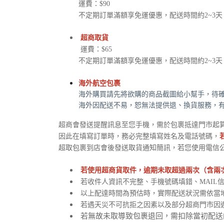
運費：$90
不定期訂單滿額享免運優惠，配送時間約2~3
超商取貨
運費：$65
不定期訂單滿額享免運優惠，配送時間約2~3
海外航空包裹
海外購買請先將欲購的商品截圖給小幫手，待
海外因配送不易，恕無法提供退、換貨服務，
超商會發送提醒訊息至您手機，需於包裹抵達門市起算
因此在填寫訂單時，務必完整填寫姓名及電話號碼，
超取包裹到店會後發送取貨通知簡訊，若您使用電信
若使用超商貨取件，逾期未取超過兩次（含兩
若收件人資訊不完整、手機號碼填錯、MAIL
以上配達時間為預估時，實際配送狀況需依當
若遇天災不可抗拒之因素以及部分超商門市因
若無故未取導致包裹退回，需扣除當初配送