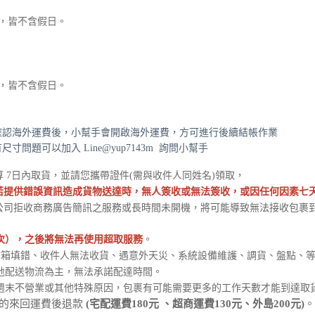
天，皆不含假日。
天，皆不含假日。
確認海外運費後，小幫手會開啟海外運費，方可進行後續結帳作業
有尺寸問題可以加入
Line
@yup7143m
詢問小幫手
 7日內取貨，並請您攜帶證件(需與收件人同姓名)領取，
若提供錯誤資訊造成貨物送達時，無人簽收或無法簽收，或因任何因素七
公司拒收商務廣告簡訊之服務或長時間未開機，將可能導致無法接收包裹
次），之後將無法再使用超取服務
。
信箱填錯、收件人無法收貨、遇意外天災、系統設備維護、調貨、盤點、
地配送物流為主，無法承諾配達時間。
週末不營業或其他特殊原因，包裹有可能需要更多的工作天數才能到達取
的來回運費後退款
。
(宅配運費180元 、超商運費130元、外島200元)