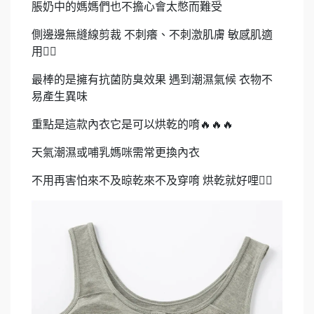
脹奶中的媽媽們也不擔心會太憋而難受
側邊邊無縫線剪裁 不刺癢、不刺激肌膚 敏感肌適
用👍🏻
最棒的是擁有抗菌防臭效果 遇到潮濕氣候 衣物不
易產生異味
重點是這款內衣它是可以烘乾的唷🔥🔥🔥
天氣潮濕或哺乳媽咪需常更換內衣
不用再害怕來不及晾乾來不及穿唷 烘乾就好哩👍🏻