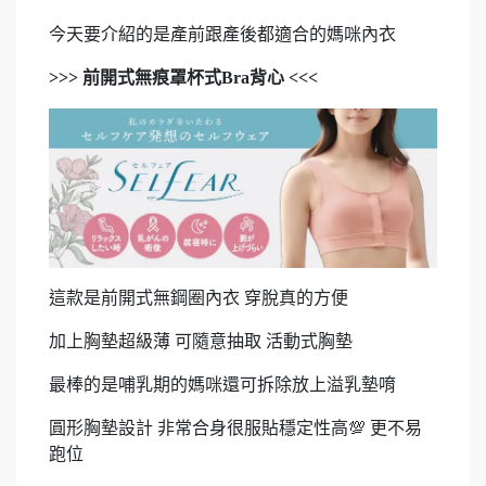
今天要介紹的是產前跟產後都適合的媽咪內衣
>>> 前開式無痕罩杯式Bra背心 <<<
這款是前開式無鋼圈內衣 穿脫真的方便
加上胸墊超級薄 可隨意抽取 活動式胸墊
最棒的是哺乳期的媽咪還可拆除放上溢乳墊唷
圓形胸墊設計 非常合身很服貼穩定性高💯 更不易
跑位