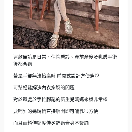
這款無論是日常、住院看診、產前產後及乳房手術
後都合適
若是手部無法抬高時 前開式設計方便穿脫
可幫輕鬆解決內衣穿脫的問題
對於還處於手忙腳亂的新生兒媽媽來說非常棒
要哺乳的媽媽們直接解開即可哺乳很方便
而且面料伸縮度佳💯舒適合身不緊繃