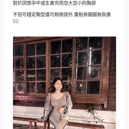
對於因懷孕中或生產完而忽大忽小的胸部
不但可穩定胸型還可稍微提托 重點無鋼圈無負擔
👍🏻