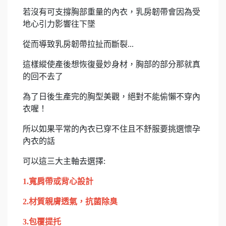
若沒有可支撐胸部重量的內衣，乳房韌帶會因為受
地心引力影響往下墜
從而導致乳房韌帶拉扯而斷裂...
這樣縱使產後想恢復曼妙身材，胸部的部分那就真
的回不去了
為了日後生產完的胸型美觀，絕對不能偷懶不穿內
衣喔！
所以如果平常的內衣已穿不住且不舒服要挑選懷孕
內衣的話
可以這三大主軸去選擇:
1.寬肩帶或背心設計
2.材質親膚透氣，抗菌除臭
3.包覆提托