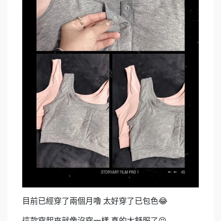
目前已經穿了兩個月嚕 太好穿了已包色😂
這款穿起來就像沒穿一樣 真的太舒服了😝