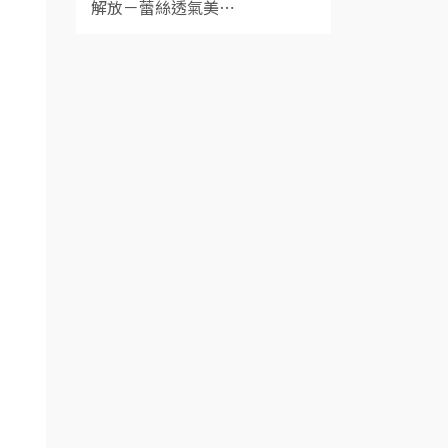
解放－蕾絲透氣美⋯