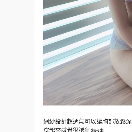
網紗設計超透氣可以讓胸部放鬆深
穿起來感覺很透氣❄️❄️❄️