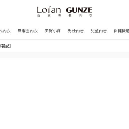
式內衣
無鋼圈內衣
美臀小褲
男仕內著
兒童內著
保健機
0著感】
】