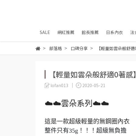
SALE
網紅推薦
館長推薦
日系內衣
法
部落格
口碑分享
【輕量如雲朵般舒適
【輕量如雲朵般舒適0著感
lofan013
2020-05-21
☁️☁️雲朵系列☁️☁️
這是一款超級輕量的無鋼圈內衣
整件只有35g！！！超級無負擔