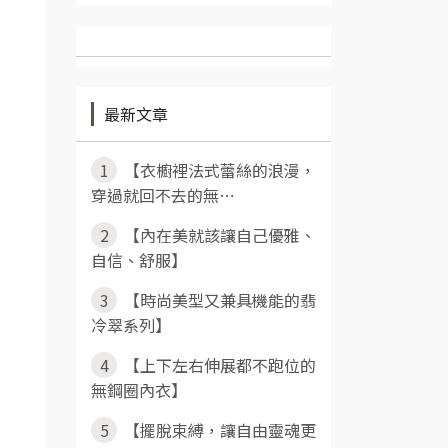
最新文章
1
【衣櫥裡法式蕾絲的浪漫，
穿過就回不去的無⋯
2
【內在美就該讓自己優雅、
自信、舒服】
3
【時尚美型又兼具機能的翡
冷翠系列】
4
【上下左右伸展都不跑位的
無鋼圈內衣】
5
【擺脫束縛，讓自由靈魂更